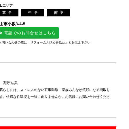
工エリア
東予
中予
南予
山市小坂3-4-5
☎ 電話でのお問合せはこちら
お問い合わせの際は「リフォームえひめを見た」とお伝え下さい
 高野 鮎美
暮らしには、ストレスのない家事動線、家族みんなが笑顔になる間取り
す。快適な住環境を一緒に創りませんか。お気軽にお問い合わせくださ