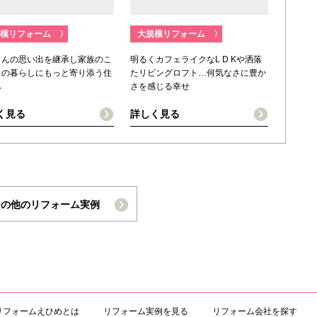
模リフォーム
〉
大規模リフォーム
〉
さんの思い出を継承し家族のこ
明るくカフェライクなL D Kや洒落
らの暮らしにもっと寄り添う住
たリビングロフト…何気なさに豊か
へ
さを感じる幸せ
く見る
詳しく見る
その他のリフォーム実例
リフォームえひめとは
リフォーム実例を見る
リフォーム会社を探す