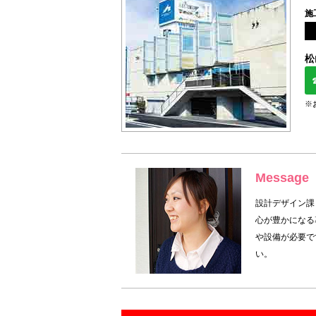
施
松
※
Message
設計デザイン課
心が豊かになる
や設備が必要で
い。