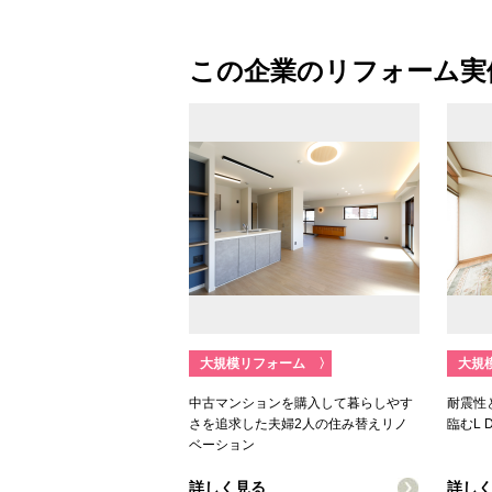
この企業のリフォーム実
大規模リフォーム
〉
大規
中古マンションを購入して暮らしやす
耐震性
さを追求した夫婦2人の住み替えリノ
臨むL 
ベーション
詳しく見る
詳し