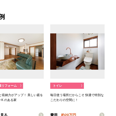
例
模リフォーム
〉
トイレ
〉
と収納力がアップ！ 美しい庭を
毎日使う場所だからこそ 快適で特別な
D K のある家
こだわりの空間に！
く見る
費用
約20万円