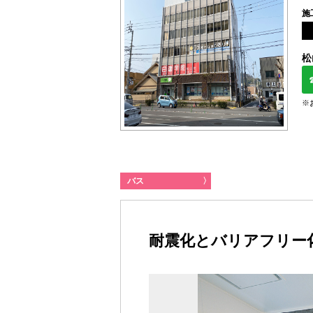
施
松
※
バス
〉
耐震化とバリアフリー