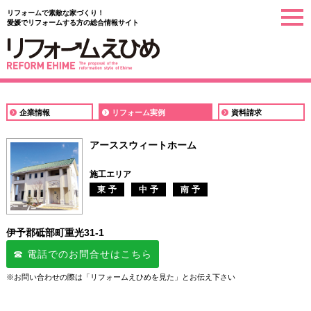
リフォームで素敵な家づくり！
togg
愛媛でリフォームする方の総合情報サイト
navi
企業情報
リフォーム実例
資料請求
アーススウィートホーム
施工エリア
東予
中予
南予
伊予郡砥部町重光31-1
☎ 電話でのお問合せはこちら
※お問い合わせの際は「リフォームえひめを見た」とお伝え下さい