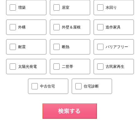
増築
居室
水回り
外構
外壁＆屋根
造作家具
耐震
断熱
バリアフリー
太陽光発電
二世帯
古民家再生
中古住宅
住宅診断