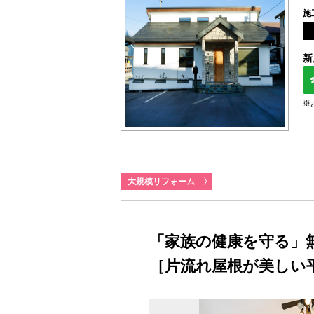
施
新
※
大規模リフォーム
〉
「家族の健康を守る」
［片流れ屋根が美しい