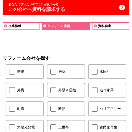
あなたにぴったりの
プランが見つかる
この会社へ資料を請求する
企業情報
リフォーム実例
資料請求
リフォーム会社を探す
増築
居室
水回り
外構
外壁＆屋根
造作家具
耐震
断熱
バリアフリー
太陽光発電
二世帯
古民家再生