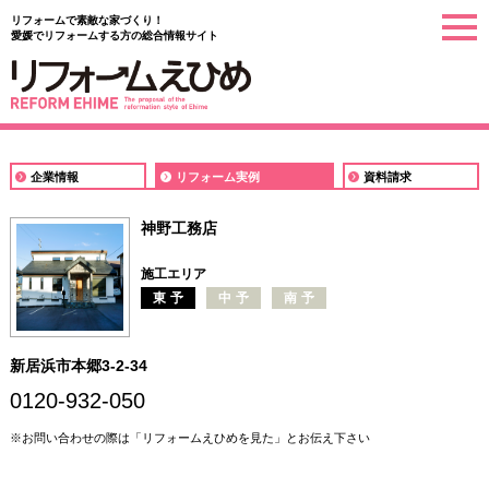
リフォームで素敵な家づくり！
togg
愛媛でリフォームする方の総合情報サイト
navi
企業情報
リフォーム実例
資料請求
神野工務店
施工エリア
東予
中予
南予
新居浜市本郷3-2-34
0120-932-050
※お問い合わせの際は「リフォームえひめを見た」とお伝え下さい