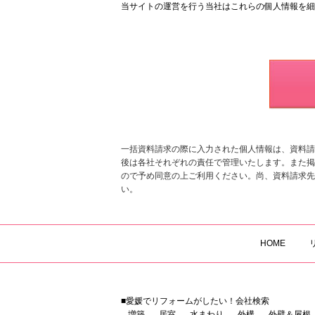
当サイトの運営を行う当社はこれらの個人情報を細
は、個人情報保護方針（※2）に基づき、適正かつ
（※1）個人情報とは、利用者ご本人に関する情報
の記述により、個人が識別できる情報をいいます。
（※2）当社の個人情報保護方針はこちらをご覧く
個人情報の取り扱いについて
･当サイトでは、利用者に無断で個人情報を集める
･当サイトでは主に次のような目的で個人情報を取
取得に際しては、利用目的をあらかじめ明らかにし
一括資料請求の際に入力された個人情報は、資料請
ることはありません。また、本人の同意があ る場
後は各社それぞれの責任で管理いたします。また掲
ので予め同意の上ご利用ください。尚、資料請求先
・広告会社への資料請求を仲介する場合
い。
・会員制サービスの提供
・当社が発行する書籍等の購読申し込みの受け付け
・懸賞当選者等への通知、景品などの配達・送付
・当社で扱う商品・サービス情報の案内
HOME
・投書者、投稿者等への連絡
・当サービスの向上・改善、新サービス開発のため
・当サービスのアンケート回答者への連絡、謝礼等
・広告主から委託された商品・サービスの案内、景
・官公庁・企業からの各種情報提供
■愛媛でリフォームがしたい！会社検索
増築
居室
水まわり
外構
外壁＆屋根