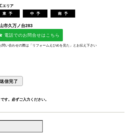
工エリア
東予
中予
南予
山市久万ノ台283
☎ 電話でのお問合せはこちら
お問い合わせの際は「リフォームえひめを見た」とお伝え下さい
送信完了
目です。必ずご入力ください。