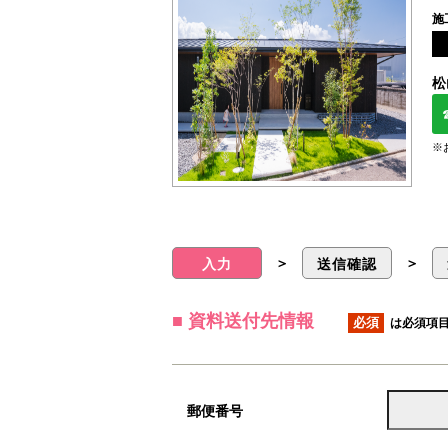
施
松
※
＞
＞
入力
送信確認
■ 資料送付先情報
必須
は必須項
郵便番号