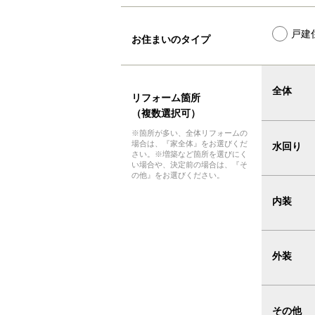
戸建
お住まいのタイプ
全体
リフォーム箇所
（複数選択可）
※箇所が多い、全体リフォームの
場合は、『家全体』をお選びくだ
水回り
さい。※増築など箇所を選びにく
い場合や、決定前の場合は、『そ
の他』をお選びください。
内装
外装
その他