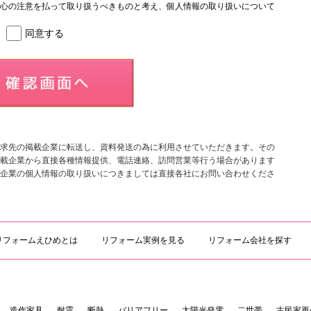
心の注意を払って取り扱うべきものと考え、個人情報の取り扱いについて
厳正な運用に努めています。
同意する
で、氏名、生年月日、性別、住所、電話番号、職業、メールアドレスその他
ださい。
ことはありません。
得し、利用させていただきます。
、当該目的の範囲内で取り扱い、本人の同意なくその範囲を超えて利用す
求先の掲載企業に転送し、資料発送の為に利用させていただきます。その
合を除き、利用者の個人情報を第三者に提供することはありません。
載企業から直接各種情報提供、電話連絡、訪問営業等行う場合があります
企業の個人情報の取り扱いにつきましては直接各社にお問い合わせくださ
リフォームえひめとは
リフォーム実例を見る
リフォーム会社を探す
のアンケート、各種調査
の配達・送付
品や資料、アンケート類の送付
造作家具
耐震
断熱
バリアフリー
太陽光発電
二世帯
古民家再