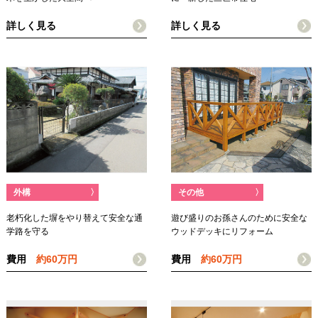
詳しく見る
詳しく見る
外構
〉
その他
〉
老朽化した塀をやり替えて安全な通
遊び盛りのお孫さんのために安全な
学路を守る
ウッドデッキにリフォーム
費用
約60万円
費用
約60万円