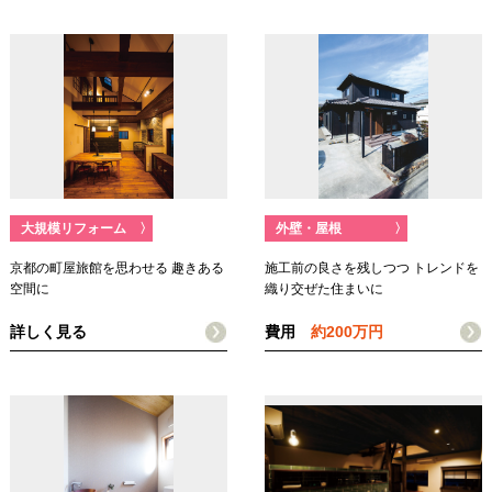
大規模リフォーム
〉
外壁・屋根
〉
京都の町屋旅館を思わせる 趣きある
施工前の良さを残しつつ トレンドを
空間に
織り交ぜた住まいに
詳しく見る
費用
約200万円