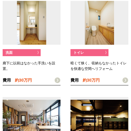
洗面
〉
トイレ
〉
廊下に以前はなかった手洗いを設
暗くて狭く、収納もなかったトイレ
置。
を快適な空間へリフォーム
費用
約30万円
費用
約30万円