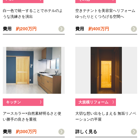
白一色で統一することでホテルのよ
空きテナントを美容室へリフォーム
うな洗練さを演出
ゆったりとくつろげる空間へ
費用
約200万円
費用
約400万円
キッチン
〉
大規模リフォーム
〉
アースカラー×自然素材明るさと使
大切な想い出をしまえる 無垢リノベ
い勝手の良さを重視
ーションの平屋
費用
約300万円
詳しく見る