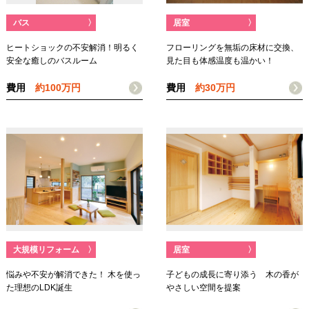
バス
〉
居室
〉
ヒートショックの不安解消！明るく
フローリングを無垢の床材に交換、
安全な癒しのバスルーム
見た目も体感温度も温かい！
費用
約100万円
費用
約30万円
大規模リフォーム
〉
居室
〉
悩みや不安が解消できた！ 木を使っ
子どもの成長に寄り添う 木の香が
た理想のLDK誕生
やさしい空間を提案