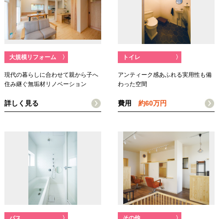
大規模リフォーム
〉
トイレ
〉
現代の暮らしに合わせて親から子へ
アンティーク感あふれる実用性も備
住み継ぐ無垢材リノベーション
わった空間
詳しく見る
費用
約60万円
バス
〉
その他
〉