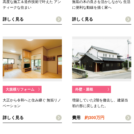
高度な施工＆造作技術で叶えた アン
無垢の木の良さを活かしながら 生活
ティークな住まい
に便利な動線を描く家へ
詳しく見る
詳しく見る
大規模リフォーム
〉
外壁・屋根
〉
大正から令和へと住み継ぐ 無垢リノ
増築していた2階を撤去し、建築当
ベーション
初の形に戻しました。
詳しく見る
費用
約300万円