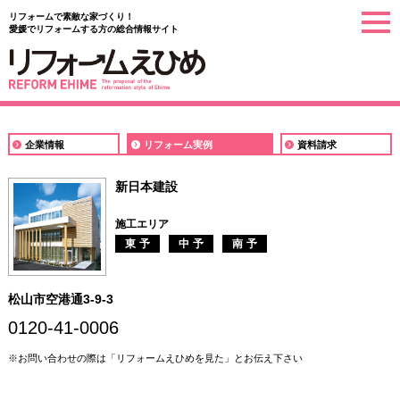
リフォームで素敵な家づくり！
togg
愛媛でリフォームする方の総合情報サイト
navi
企業情報
リフォーム実例
資料請求
新日本建設
施工エリア
東予
中予
南予
松山市空港通3-9-3
0120-41-0006
※お問い合わせの際は「リフォームえひめを見た」とお伝え下さい