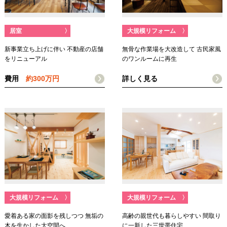
居室
〉
大規模リフォーム
〉
新事業立ち上げに伴い 不動産の店舗
無骨な作業場を大改造して 古民家風
をリニューアル
のワンルームに再生
費用
約300万円
詳しく見る
大規模リフォーム
〉
大規模リフォーム
〉
愛着ある家の面影を残しつつ 無垢の
高齢の親世代も暮らしやすい 間取り
木を生かした大空間へ
に一新した三世帯住宅