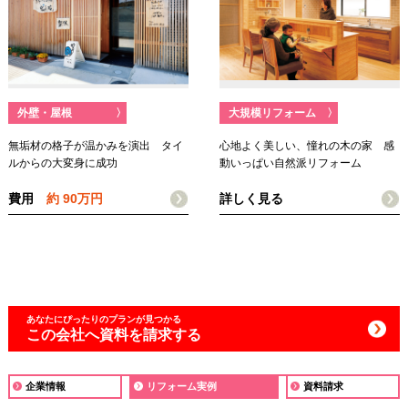
外壁・屋根
〉
大規模リフォーム
〉
無垢材の格子が温かみを演出 タイ
心地よく美しい、憧れの木の家 感
ルからの大変身に成功
動いっぱい自然派リフォーム
費用
約 90万円
詳しく見る
あなたにぴったりの
プランが見つかる
この会社へ資料を請求する
企業情報
リフォーム実例
資料請求