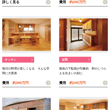
詳しく見る
費用
約200万円
キッチン
〉
玄関
〉
毎日の料理が楽しくなる そんな空
無垢の下駄箱が印象的 和のしつら
間に大変身
えを住まいの顔に
費用
約300万円
費用
約100万円