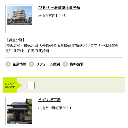
びるり 一級建築士事務所
松山市宮西1-4-43
【得意分野】
増築/居室・和室/水回り/外構/外壁＆屋根/耐震/断熱/バリアフリー/太陽光発
電/二世帯/中古住宅/住宅診断
企業情報
リフォーム実例
資料請求
まとめて
資料請求
うずくぼ工房
松山市中野町甲292-1