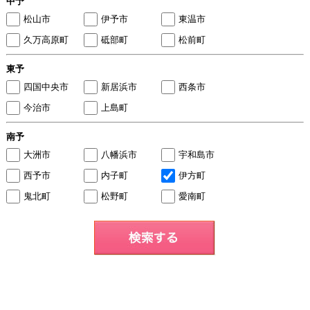
中予
松山市
伊予市
東温市
久万高原町
砥部町
松前町
東予
四国中央市
新居浜市
西条市
今治市
上島町
南予
大洲市
八幡浜市
宇和島市
西予市
内子町
伊方町
鬼北町
松野町
愛南町