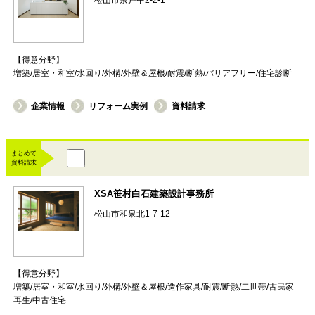
【得意分野】
増築/居室・和室/水回り/外構/外壁＆屋根/耐震/断熱/バリアフリー/住宅診断
企業情報
リフォーム実例
資料請求
まとめて
資料請求
XSA笹村白石建築設計事務所
松山市和泉北1-7-12
【得意分野】
増築/居室・和室/水回り/外構/外壁＆屋根/造作家具/耐震/断熱/二世帯/古民家
再生/中古住宅