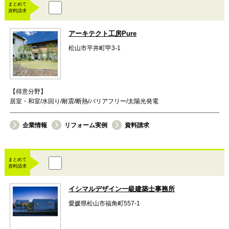
まとめて
資料請求
アーキテクト工房Pure
松山市平井町甲3-1
【得意分野】
居室・和室/水回り/耐震/断熱/バリアフリー/太陽光発電
企業情報
リフォーム実例
資料請求
まとめて
資料請求
イシマルデザイン一級建築士事務所
愛媛県松山市福角町557-1