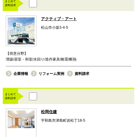
まとめて
資料請求
アクティブ・アート
松山市小坂3-4-5
【得意分野】
増築/居室・和室/水回り/造作家具/耐震/断熱
企業情報
リフォーム実例
資料請求
まとめて
資料請求
松岡住建
宇和島市津島町岩松丁18-5