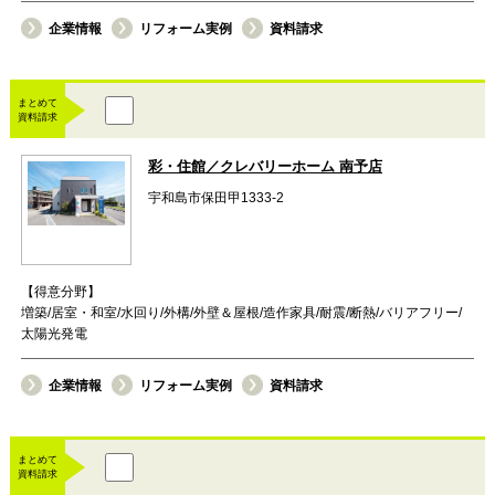
企業情報
リフォーム実例
資料請求
まとめて
資料請求
彩・住館／クレバリーホーム 南予店
宇和島市保田甲1333-2
【得意分野】
増築/居室・和室/水回り/外構/外壁＆屋根/造作家具/耐震/断熱/バリアフリー/
太陽光発電
企業情報
リフォーム実例
資料請求
まとめて
資料請求