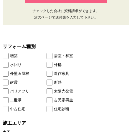
チェックした会社に資料請求ができます。
次のページで送付先を入力して下さい。
リフォーム種別
増築
居室・和室
水回り
外構
外壁＆屋根
造作家具
耐震
断熱
バリアフリー
太陽光発電
二世帯
古民家再生
中古住宅
住宅診断
施工エリア