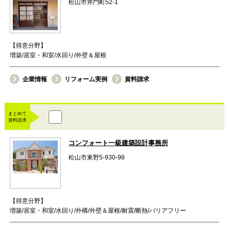
松山市井門町52-1
【得意分野】
増築/居室・和室/水回り/外壁＆屋根
企業情報
リフォーム実例
資料請求
まとめて
資料請求
コンフォート一級建築設計事務所
松山市東野5-930-98
【得意分野】
増築/居室・和室/水回り/外構/外壁＆屋根/耐震/断熱/バリアフリー