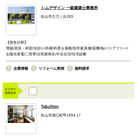
シムデザイン 一級建築士事務所
松山市久万ノ台283
【得意分野】
増築/居室・和室/水回り/外構/外壁＆屋根/造作家具/耐震/断熱/バリアフリー/
太陽光発電/二世帯/古民家再生/中古住宅/住宅診断
企業情報
リフォーム実例
資料請求
まとめて
資料請求
TakuShin
松山市堀江町甲1654-17