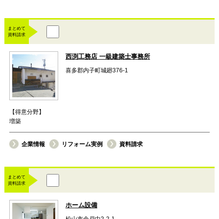
まとめて
資料請求
西渕工務店 一級建築士事務所
喜多郡内子町城廻376-1
【得意分野】
増築
企業情報
リフォーム実例
資料請求
まとめて
資料請求
ホーム設備
松山市余戸中2-2-1