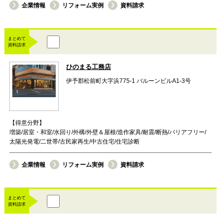
企業情報
リフォーム実例
資料請求
まとめて
資料請求
ひのまる工務店
伊予郡松前町大字浜775-1 バルーンビルA1-3号
【得意分野】
増築/居室・和室/水回り/外構/外壁＆屋根/造作家具/耐震/断熱/バリアフリー/
太陽光発電/二世帯/古民家再生/中古住宅/住宅診断
企業情報
リフォーム実例
資料請求
まとめて
資料請求