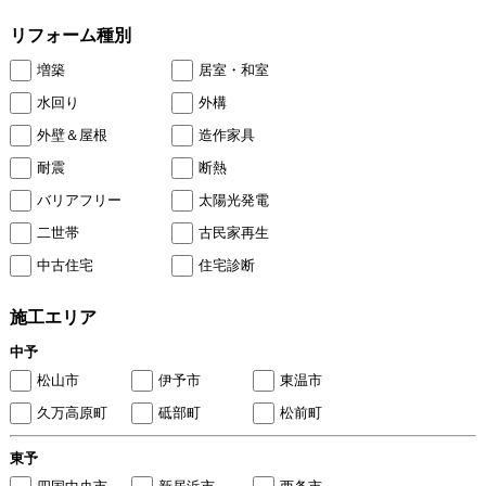
リフォーム種別
増築
居室・和室
水回り
外構
外壁＆屋根
造作家具
耐震
断熱
バリアフリー
太陽光発電
二世帯
古民家再生
中古住宅
住宅診断
施工エリア
中予
松山市
伊予市
東温市
久万高原町
砥部町
松前町
東予