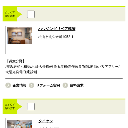
まとめて
資料請求
ハウジングリペア越智
松山市北久米町1052-1
【得意分野】
増築/居室・和室/水回り/外構/外壁＆屋根/造作家具/耐震/断熱/バリアフリー/
太陽光発電/住宅診断
企業情報
リフォーム実例
資料請求
まとめて
資料請求
タイケン