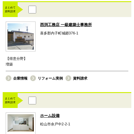
まとめて
資料請求
西渕工務店 一級建築士事務所
喜多郡内子町城廻376-1
【得意分野】
増築
企業情報
リフォーム実例
資料請求
まとめて
資料請求
ホーム設備
松山市余戸中2-2-1