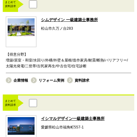
まとめて
資料請求
シムデザイン 一級建築士事務所
松山市久万ノ台283
【得意分野】
増築/居室・和室/水回り/外構/外壁＆屋根/造作家具/耐震/断熱/バリアフリー/
太陽光発電/二世帯/古民家再生/中古住宅/住宅診断
企業情報
リフォーム実例
資料請求
まとめて
資料請求
イシマルデザイン一級建築士事務所
愛媛県松山市福角町557-1