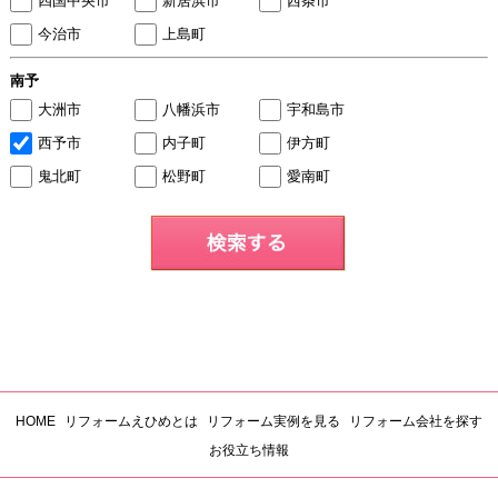
四国中央市
新居浜市
西条市
今治市
上島町
南予
大洲市
八幡浜市
宇和島市
西予市
内子町
伊方町
鬼北町
松野町
愛南町
HOME
リフォームえひめとは
リフォーム実例を見る
リフォーム会社を探す
お役立ち情報