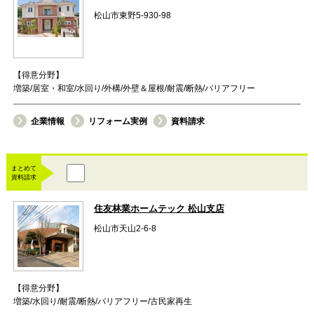
松山市東野5-930-98
【得意分野】
増築/居室・和室/水回り/外構/外壁＆屋根/耐震/断熱/バリアフリー
企業情報
リフォーム実例
資料請求
まとめて
資料請求
住友林業ホームテック 松山支店
松山市天山2-6-8
【得意分野】
増築/水回り/耐震/断熱/バリアフリー/古民家再生