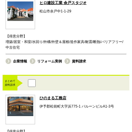
ヒロ建設工業 余戸スタジオ
松山市余戸中1-1-29
【得意分野】
増築/居室・和室/水回り/外構/外壁＆屋根/造作家具/耐震/断熱/バリアフリー/
中古住宅
企業情報
リフォーム実例
資料請求
まとめて
資料請求
ひのまる工務店
伊予郡松前町大字浜775-1 バルーンビルA1-3号
【得意分野】