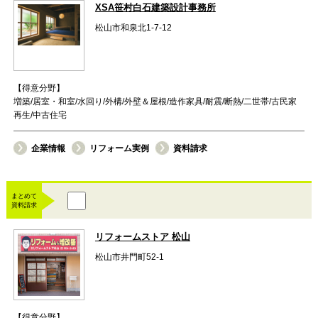
XSA笹村白石建築設計事務所
松山市和泉北1-7-12
【得意分野】
増築/居室・和室/水回り/外構/外壁＆屋根/造作家具/耐震/断熱/二世帯/古民家
再生/中古住宅
企業情報
リフォーム実例
資料請求
まとめて
資料請求
リフォームストア 松山
松山市井門町52-1
【得意分野】