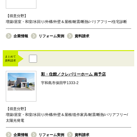
【得意分野】
増築/居室・和室/水回り/外構/外壁＆屋根/耐震/断熱/バリアフリー/住宅診断
企業情報
リフォーム実例
資料請求
まとめて
資料請求
彩・住館／クレバリーホーム 南予店
宇和島市保田甲1333-2
【得意分野】
増築/居室・和室/水回り/外構/外壁＆屋根/造作家具/耐震/断熱/バリアフリー/
太陽光発電
企業情報
リフォーム実例
資料請求