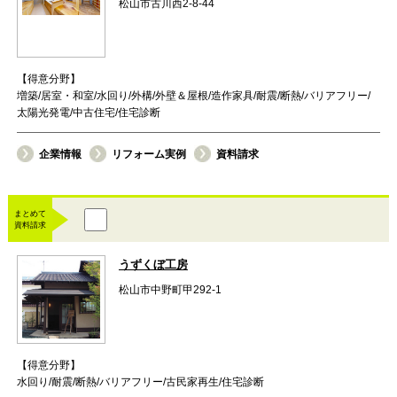
松山市古川西2-8-44
【得意分野】
増築/居室・和室/水回り/外構/外壁＆屋根/造作家具/耐震/断熱/バリアフリー/
太陽光発電/中古住宅/住宅診断
企業情報
リフォーム実例
資料請求
まとめて
資料請求
うずくぼ工房
松山市中野町甲292-1
【得意分野】
水回り/耐震/断熱/バリアフリー/古民家再生/住宅診断